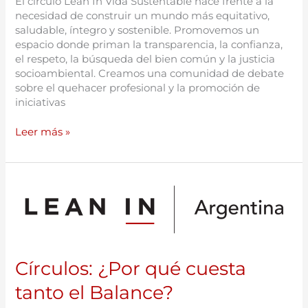
El círculo Lean In Vida Sustentable nace frente a la
necesidad de construir un mundo más equitativo,
saludable, íntegro y sostenible. Promovemos un
espacio donde priman la transparencia, la confianza,
el respeto, la búsqueda del bien común y la justicia
socioambiental. Creamos una comunidad de debate
sobre el quehacer profesional y la promoción de
iniciativas
Leer más »
Círculos:
¿Por
qué
cuesta
tanto
el
Círculos: ¿Por qué cuesta
Balance?
tanto el Balance?