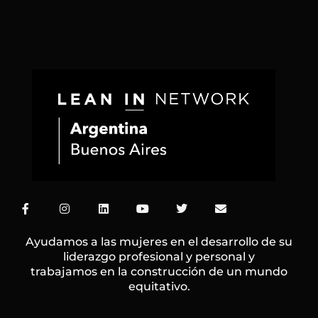
F
I
L
Y
T
E
a
n
i
o
w
n
c
s
n
u
i
v
e
t
k
t
t
e
Ayudamos a las mujeres en el desarrollo de su
b
a
e
u
t
l
liderazgo profesional y personal y
o
g
d
b
e
o
trabajamos en la construcción de un mundo
o
r
i
e
r
p
k
a
n
e
equitativo.
-
m
f