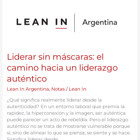
Liderar
sin
máscaras:
el
camino
hacia
un
liderazgo
Liderar sin máscaras: el
auténtico
camino hacia un liderazgo
auténtico
Lean In Argentina
,
Notas
/
Lean In
¿Qué significa realmente liderar desde la
autenticidad? En un entorno laboral que premia la
rapidez, la hiperconexión y la imagen, ser auténtica
puede parecer un acto de rebeldía. Pero el liderazgo
auténtico no se trata de mostrarse vulnerable porque
sí, sino de alinear lo que se piensa, se siente y se hace.
Significa liderar desde