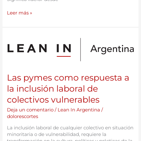
Leer más »
Las
pymes
como
respuesta
a
la
Las pymes como respuesta a
inclusión
laboral
la inclusión laboral de
de
colectivos
colectivos vulnerables
vulnerables
Deja un comentario
/
Lean In Argentina
/
dolorescortes
La inclusión laboral de cualquier colectivo en situación
minoritaria o de vulnerabilidad, requiere la
transformación en la cultura, políticas y prácticas de la