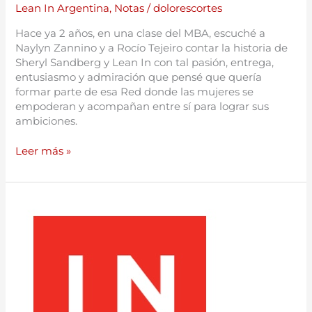
Lean In Argentina
,
Notas
/
dolorescortes
Hace ya 2 años, en una clase del MBA, escuché a
Naylyn Zannino y a Rocío Tejeiro contar la historia de
Sheryl Sandberg y Lean In con tal pasión, entrega,
entusiasmo y admiración que pensé que quería
formar parte de esa Red donde las mujeres se
empoderan y acompañan entre sí para lograr sus
ambiciones.
Leer más »
Círculos:
“Mujeres
presentes
conectando
con
nuestro
propio
poder”