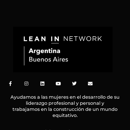
o
r
r
e
i
p
k
a
n
e
m
F
I
L
Y
T
E
a
n
i
o
w
n
c
s
n
u
i
v
e
t
k
t
t
e
Ayudamos a las mujeres en el desarrollo de su
b
a
e
u
t
l
liderazgo profesional y personal y
o
g
d
b
e
o
trabajamos en la construcción de un mundo
o
r
i
e
r
p
k
a
n
e
equitativo.
-
m
f