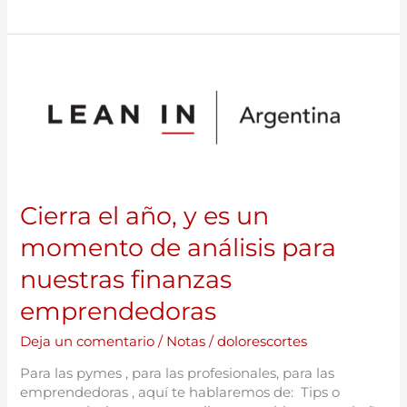
Cierra
el
año,
y
es
un
momento
de
Cierra el año, y es un
análisis
para
momento de análisis para
nuestras
finanzas
nuestras finanzas
emprendedoras
emprendedoras
Deja un comentario
/
Notas
/
dolorescortes
Para las pymes , para las profesionales, para las
emprendedoras , aquí te hablaremos de: Tips o