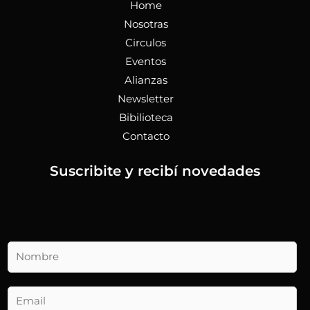
Home
Nosotras
Circulos
Eventos
Alianzas
Newsletter
Bibilioteca
Contacto
Suscribite y recibí novedades
N
o
m
b
E
r
m