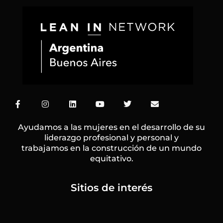
F
I
L
Y
T
E
a
n
i
o
w
n
c
s
n
u
i
v
e
t
k
t
t
e
Ayudamos a las mujeres en el desarrollo de su
b
a
e
u
t
l
liderazgo profesional y personal y
o
g
d
b
e
o
trabajamos en la construcción de un mundo
o
r
i
e
r
p
k
a
n
e
equitativo.
-
m
f
Sitios de interés