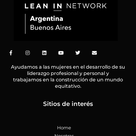
F
I
L
Y
T
E
a
n
i
o
w
n
c
s
n
u
i
v
e
t
k
t
t
e
Ayudamos a las mujeres en el desarrollo de su
b
a
e
u
t
l
liderazgo profesional y personal y
o
g
d
b
e
o
trabajamos en la construcción de un mundo
o
r
i
e
r
p
k
a
n
e
equitativo.
-
m
f
Sitios de interés
Home