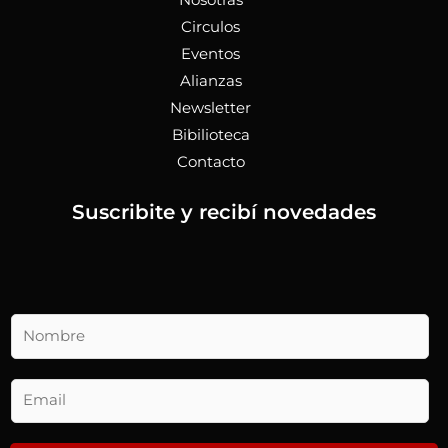
Nosotras
Circulos
Eventos
Alianzas
Newsletter
Bibilioteca
Contacto
Suscribite y recibí novedades
N
o
m
b
E
r
m
e
a