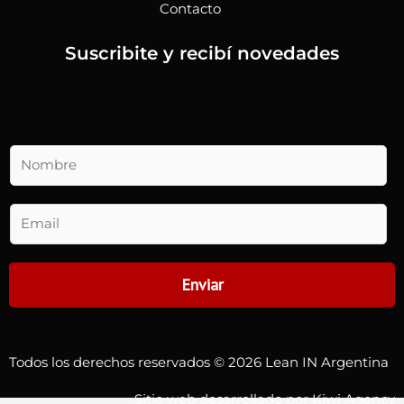
Contacto
Suscribite y recibí novedades
N
o
m
b
E
r
m
e
a
*
i
Enviar
l
(
c
o
Todos los derechos reservados © 2026 Lean IN Argentina
p
y
Sitio web desarrollado por Kiwi Agency
)