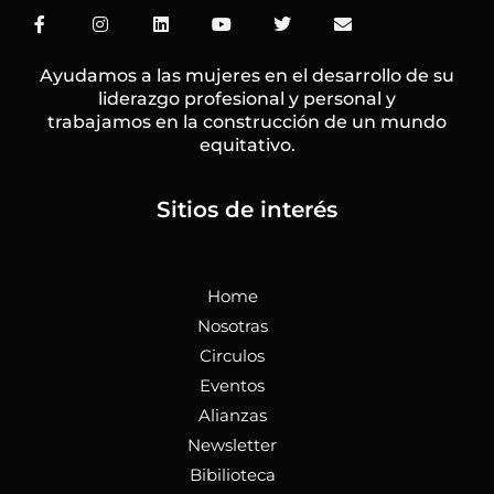
F
I
L
Y
T
E
a
n
i
o
w
n
c
s
n
u
i
v
e
t
k
t
t
e
Ayudamos a las mujeres en el desarrollo de su
b
a
e
u
t
l
liderazgo profesional y personal y
o
g
d
b
e
o
trabajamos en la construcción de un mundo
o
r
i
e
r
p
k
a
n
e
equitativo.
-
m
f
Sitios de interés
Home
Nosotras
Circulos
Eventos
Alianzas
Newsletter
Bibilioteca