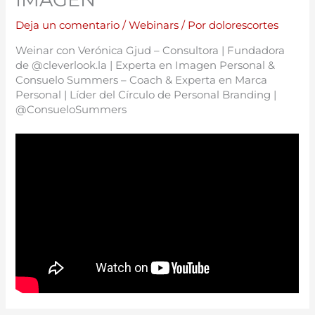
Deja un comentario
/
Webinars
/ Por
dolorescortes
Weinar con Verónica Gjud – Consultora | Fundadora
de @cleverlook.la | Experta en Imagen Personal &
Consuelo Summers – Coach & Experta en Marca
Personal | Líder del Círculo de Personal Branding |
@ConsueloSummers