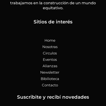
trabajamos en la construcción de un mundo
o
r
i
e
r
p
k
a
n
e
equitativo.
-
m
f
Sitios de interés
Home
Nosotras
Circulos
Eventos
Alianzas
Newsletter
Bibilioteca
Contacto
Suscribite y recibí novedades