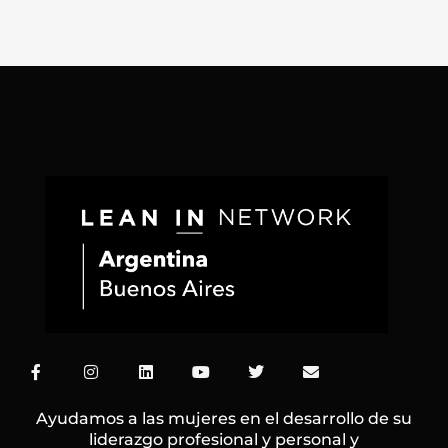
F
I
L
Y
T
E
a
n
i
o
w
n
c
s
n
u
i
v
e
t
k
t
t
e
Ayudamos a las mujeres en el desarrollo de su
b
a
e
u
t
l
liderazgo profesional y personal y
o
g
d
b
e
o