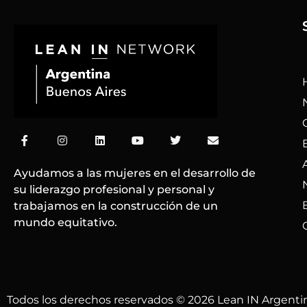
F
I
L
Y
T
E
a
n
i
o
w
n
c
s
n
u
i
v
e
t
k
t
t
e
Ayudamos a las mujeres en el desarrollo de
b
a
e
u
t
l
su liderazgo profesional y personal y
o
g
d
b
e
o
o
r
i
e
r
p
trabajamos en la construcción de un
k
a
n
e
mundo equitativo.
-
m
f
Todos los derechos reservados © 2026 Lean IN Argenti