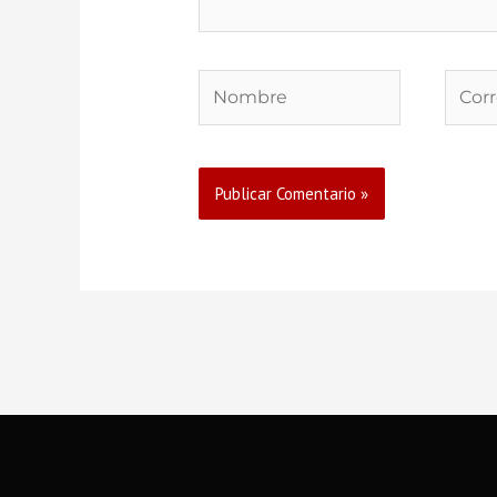
Nombre
Corre
elect