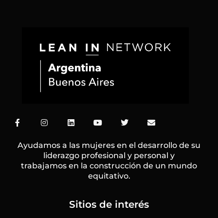
F
I
L
Y
T
E
a
n
i
o
w
n
c
s
n
u
i
v
e
t
k
t
t
e
Ayudamos a las mujeres en el desarrollo de su
b
a
e
u
t
l
liderazgo profesional y personal y
o
g
d
b
e
o
trabajamos en la construcción de un mundo
o
r
i
e
r
p
k
a
n
e
equitativo.
-
m
f
Sitios de interés