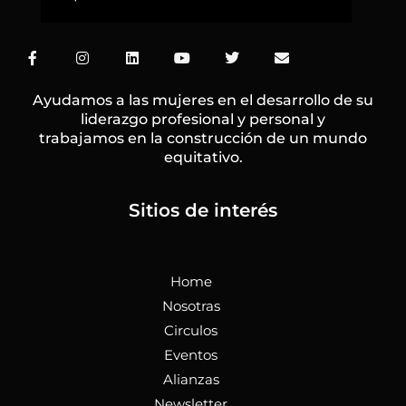
F
I
L
Y
T
E
a
n
i
o
w
n
c
s
n
u
i
v
e
t
k
t
t
e
Ayudamos a las mujeres en el desarrollo de su
b
a
e
u
t
l
liderazgo profesional y personal y
o
g
d
b
e
o
trabajamos en la construcción de un mundo
o
r
i
e
r
p
k
a
n
e
equitativo.
-
m
f
Sitios de interés
Home
Nosotras
Circulos
Eventos
Alianzas
Newsletter