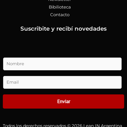
Bibilioteca
Contacto
Suscribite y recibí novedades
N
o
m
b
E
r
m
e
a
*
i
Enviar
l
(
c
o
Todos los derechos reservados © 2026 Lean IN Argentina
p