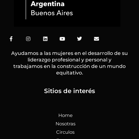
F
I
L
Y
T
E
a
n
i
o
w
n
c
s
n
u
i
v
e
t
k
t
t
e
Ayudamos a las mujeres en el desarrollo de su
b
a
e
u
t
l
liderazgo profesional y personal y
o
g
d
b
e
o
trabajamos en la construcción de un mundo
o
r
i
e
r
p
k
a
n
e
equitativo.
-
m
f
Sitios de interés
Home
Nosotras
Circulos