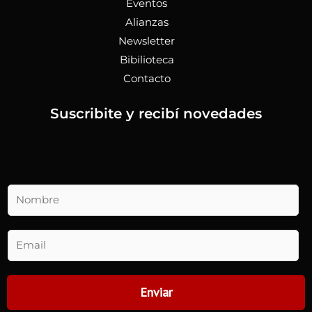
Eventos
Alianzas
Newsletter
Bibilioteca
Contacto
Suscribite y recibí novedades
N
o
m
b
E
r
m
e
a
*
i
Enviar
l
(