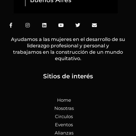
F
I
L
Y
T
E
a
n
i
o
w
n
c
s
n
u
i
v
e
t
k
t
t
e
Ayudamos a las mujeres en el desarrollo de su
b
a
e
u
t
l
liderazgo profesional y personal y
o
g
d
b
e
o
trabajamos en la construcción de un mundo
o
r
i
e
r
p
k
a
n
e
equitativo.
-
m
f
Sitios de interés
Home
Nosotras
Circulos
Eventos
Alianzas