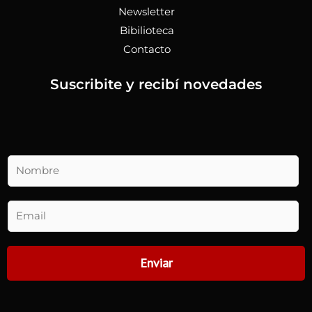
Newsletter
Bibilioteca
Contacto
Suscribite y recibí novedades
N
o
m
b
E
r
m
e
a
*
i
Enviar
l
(
c
o