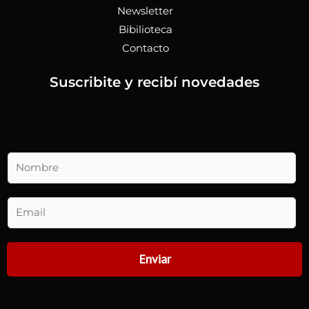
Newsletter
Bibilioteca
Contacto
Suscribite y recibí novedades
N
o
m
b
E
r
m
e
a
*
i
Enviar
l
(
c
o