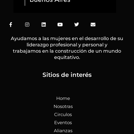
F
I
L
Y
T
E
a
n
i
o
w
n
c
s
n
u
i
v
e
t
k
t
t
e
Ayudamos a las mujeres en el desarrollo de su
b
a
e
u
t
l
liderazgo profesional y personal y
o
g
d
b
e
o
trabajamos en la construcción de un mundo
o
r
i
e
r
p
k
a
n
e
equitativo.
-
m
f
Sitios de interés
Home
Nosotras
Circulos
Eventos
Alianzas