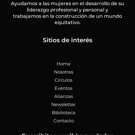
e
t
k
t
t
e
Ayudamos a las mujeres en el desarrollo de su
b
a
e
u
t
l
liderazgo profesional y personal y
o
g
d
b
e
o
trabajamos en la construcción de un mundo
o
r
i
e
r
p
k
a
n
e
equitativo.
-
m
f
Sitios de interés
Home
Nosotras
Circulos
Eventos
Alianzas
Newsletter
Bibilioteca
Contacto