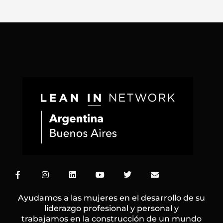
F
I
L
Y
T
E
a
n
i
o
w
n
c
s
n
u
i
v
e
t
k
t
t
e
Ayudamos a las mujeres en el desarrollo de su
b
a
e
u
t
l
liderazgo profesional y personal y
o
g
d
b
e
o
trabajamos en la construcción de un mundo
o
r
i
e
r
p