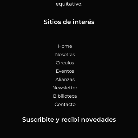
k
a
n
e
equitativo.
-
m
f
Sitios de interés
Home
Nosotras
Circulos
Eventos
Alianzas
Newsletter
Bibilioteca
Contacto
Suscribite y recibí novedades